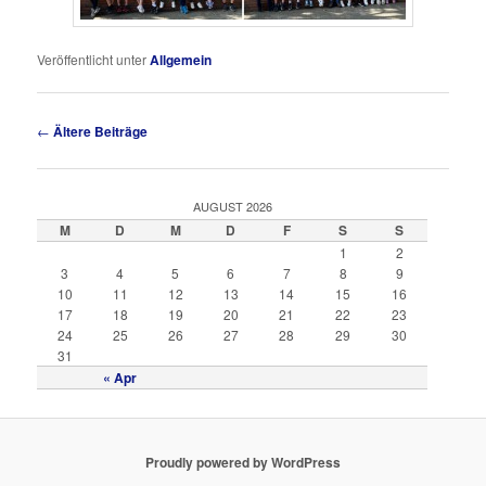
Veröffentlicht unter
Allgemein
Artikelnavigation
←
Ältere Beiträge
AUGUST 2026
M
D
M
D
F
S
S
1
2
3
4
5
6
7
8
9
10
11
12
13
14
15
16
17
18
19
20
21
22
23
24
25
26
27
28
29
30
31
« Apr
Proudly powered by WordPress