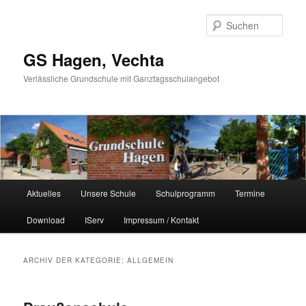
Such
GS Hagen, Vechta
Verlässliche Grundschule mit Ganztagsschulangebot
Hauptmenü
Aktuelles
Unsere Schule
Schulprogramm
Termine
Zum Inhalt wechseln
Zum sekundären Inhalt wechseln
Download
IServ
Impressum / Kontakt
ARCHIV DER KATEGORIE:
ALLGEMEIN