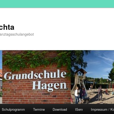
chta
Ganztagsschulangebot
Schulprogramm
Termine
Download
IServ
Impressum / Ko
hseln