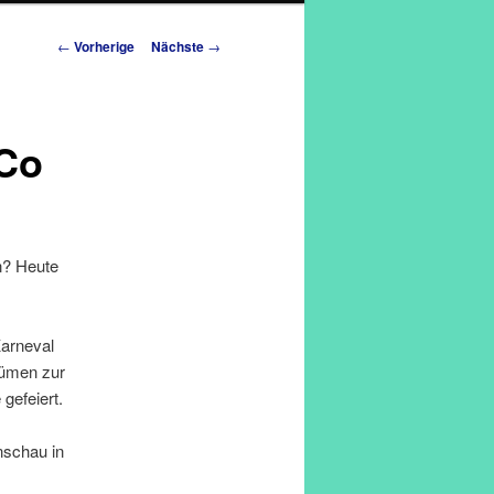
Artikelnavigation
←
Vorherige
Nächste
→
 Co
n? Heute
Karneval
tümen zur
gefeiert.
nschau in