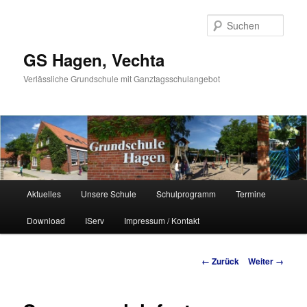
Such
GS Hagen, Vechta
Verlässliche Grundschule mit Ganztagsschulangebot
Hauptmenü
Aktuelles
Unsere Schule
Schulprogramm
Termine
Zum Inhalt wechseln
Zum sekundären Inhalt wechseln
Download
IServ
Impressum / Kontakt
Bilder-Navigation
← Zurück
Weiter →