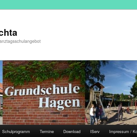
chta
Ganztagsschulangebot
Schulprogramm
Termine
Download
IServ
Impressum / Ko
hseln