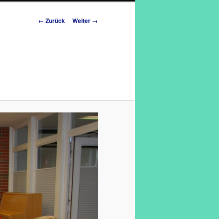
Bilder-Navigation
← Zurück
Weiter →