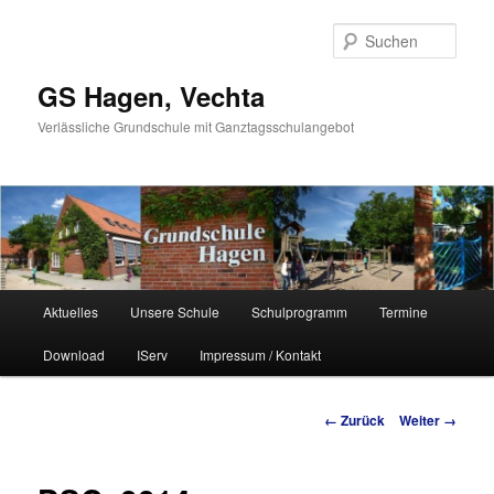
Such
GS Hagen, Vechta
Verlässliche Grundschule mit Ganztagsschulangebot
Hauptmenü
Aktuelles
Unsere Schule
Schulprogramm
Termine
Zum Inhalt wechseln
Zum sekundären Inhalt wechseln
Download
IServ
Impressum / Kontakt
Bilder-Navigation
← Zurück
Weiter →