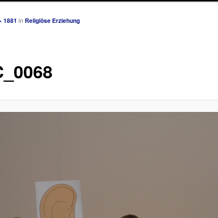
× 1881
in
Religiöse Erziehung
_0068