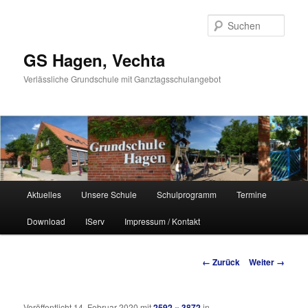
Such
GS Hagen, Vechta
Verlässliche Grundschule mit Ganztagsschulangebot
Hauptmenü
Aktuelles
Unsere Schule
Schulprogramm
Termine
Zum Inhalt wechseln
Zum sekundären Inhalt wechseln
Download
IServ
Impressum / Kontakt
Bilder-Navigation
← Zurück
Weiter →
Veröffentlicht
14. Februar 2020
mit
2592 × 3872
in