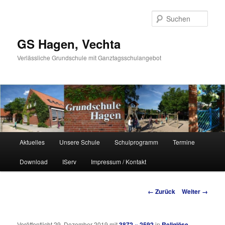
Such
GS Hagen, Vechta
Verlässliche Grundschule mit Ganztagsschulangebot
Hauptmenü
Aktuelles
Unsere Schule
Schulprogramm
Termine
Zum Inhalt wechseln
Zum sekundären Inhalt wechseln
Download
IServ
Impressum / Kontakt
Bilder-Navigation
← Zurück
Weiter →
Veröffentlicht
29. Dezember 2019
mit
3872 × 2592
in
Religiöse