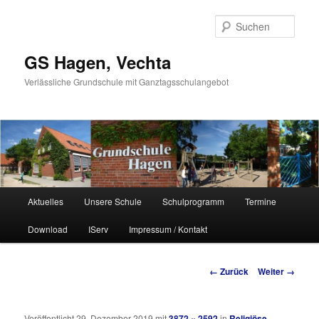
Such
GS Hagen, Vechta
Verlässliche Grundschule mit Ganztagsschulangebot
Hauptmenü
Aktuelles
Unsere Schule
Schulprogramm
Termine
Zum Inhalt wechseln
Zum sekundären Inhalt wechseln
Download
IServ
Impressum / Kontakt
Bilder-Navigation
← Zurück
Weiter →
Veröffentlicht
29. Dezember 2019
mit
3872 × 2592
in
Religiöse