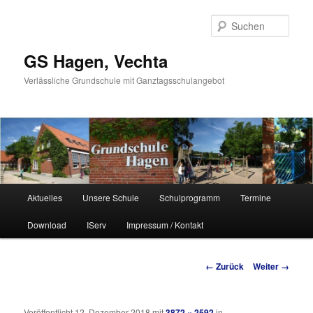
Such
GS Hagen, Vechta
Verlässliche Grundschule mit Ganztagsschulangebot
Hauptmenü
Aktuelles
Unsere Schule
Schulprogramm
Termine
Zum Inhalt wechseln
Zum sekundären Inhalt wechseln
Download
IServ
Impressum / Kontakt
Bilder-Navigation
← Zurück
Weiter →
Veröffentlicht
12. Dezember 2018
mit
3872 × 2592
in