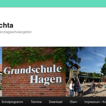
chta
Ganztagsschulangebot
Schulprogramm
Termine
Download
IServ
Impressum / Ko
hseln