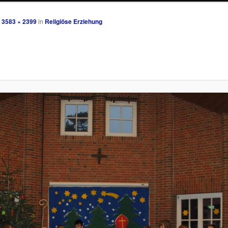
t
3583 × 2399
in
Religiöse Erziehung