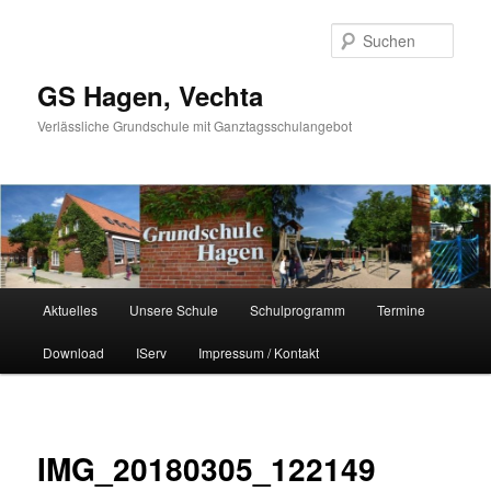
Such
GS Hagen, Vechta
Verlässliche Grundschule mit Ganztagsschulangebot
Hauptmenü
Aktuelles
Unsere Schule
Schulprogramm
Termine
Zum Inhalt wechseln
Zum sekundären Inhalt wechseln
Download
IServ
Impressum / Kontakt
Bild
Navigat
IMG_20180305_122149